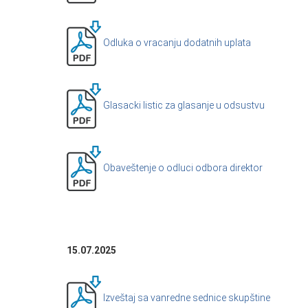
Odluka o vracanju dodatnih uplata
Glasacki listic za glasanje u odsustvu
Obaveštenje o odluci odbora direktor
15.07.2025
Izveštaj sa vanredne sednice skupštine