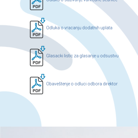
Odluka o vracanju dodatnih uplata
Glasacki listic za glasanje u odsustvu
Obaveštenje o odluci odbora direktor