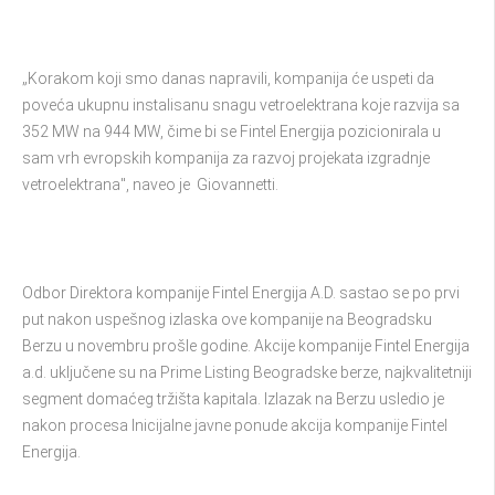
„Korakom koji smo danas napravili, kompanija će uspeti da
poveća ukupnu instalisanu snagu vetroelektrana koje razvija sa
352 MW na 944 MW, čime bi se Fintel Energija pozicionirala u
sam vrh evropskih kompanija za razvoj projekata izgradnje
vetroelektrana", naveo je Giovannetti.
Odbor Direktora kompanije Fintel Energija A.D. sastao se po prvi
put nakon uspešnog izlaska ove kompanije na Beogradsku
Berzu u novembru prošle godine. Akcije kompanije Fintel Energija
a.d. uključene su na Prime Listing Beogradske berze, najkvalitetniji
segment domaćeg tržišta kapitala. Izlazak na Berzu usledio je
nakon procesa Inicijalne javne ponude akcija kompanije Fintel
Energija.