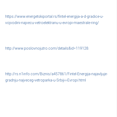
https://www.energetskiportal.rs/fintel-energija-a-d-gradice-u-
vojvodini-najvecu-vetroelektranu-u-evropi-maestrale-ring/
http://www.poslovnojutro.com/details&id=119128
http://rs.n1info.com/Biznis/a457861/Fintel-Energija-najavljuje-
gradnju-najveceg-vetroparka-u-Srbiji-i-Evropi.html