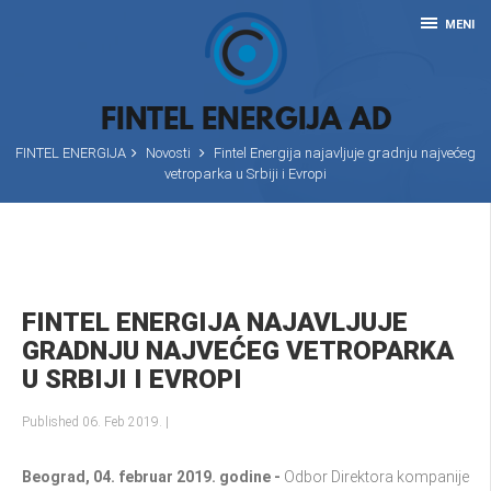
MENI
FINTEL ENERGIJA AD
FINTEL ENERGIJA
Novosti
Fintel Energija najavljuje gradnju najvećeg
vetroparka u Srbiji i Evropi
FINTEL ENERGIJA NAJAVLJUJE
GRADNJU NAJVEĆEG VETROPARKA
U SRBIJI I EVROPI
Published 06. Feb 2019.
|
Beograd, 04. februar 2019. godine -
Odbor Direktora kompanije