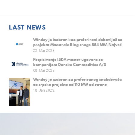
LAST NEWS
Windey je izabran kao preferirani dobavljač za
projekat Maestrale Ring snage 854 MW. Najveći
evropski vetropark na kopnu.
22. Mar 2023.
Potpisivanje ISDA master ugovora sa
kompanijom Danske Commodities A/S
08. Mar 2023.
Windey je izabran za preferiranog snabdevača
za srpske projekte od 110 MW od strane
kompanije Fintel Energija a.d.
18. Jan 2023.