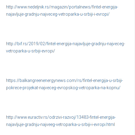
http://www.nedeljnik.rs/magazin/portalnews/fintel-energija-
najavljuje-gradnju-najveceg-vetroparka-u-srbiji-i-evropi/
http://bif.rs/2019/02/fintel-energija-najavljuje-gradnju-najveceg-
vetroparka-u-srbiji-evropi/
https://balkangreenenergynews.com/rs/fintel-energija-u-srbiji-
pokrece-projekat-najveceg-evropskog-vetroparka-na-kopnu/
http://www.euractiv.rs/odrzivi-razvoj/13483-fintel-energija-
najavljuje-gradnju-najveeg-vetroparka-u-srbiji-i-evropi.html