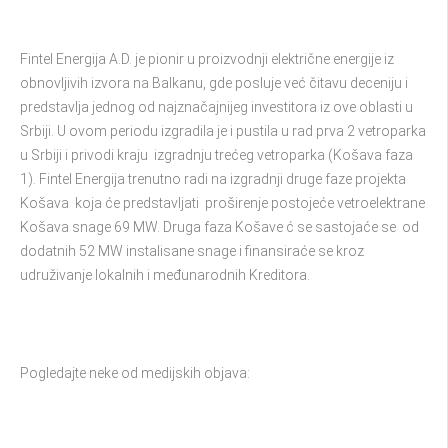
Fintel Energija A.D. je pionir u proizvodnji električne energije iz
obnovljivih izvora na Balkanu, gde posluje već čitavu deceniju i
predstavlja jednog od najznačajnijeg investitora iz ove oblasti u
Srbiji. U ovom periodu izgradila je i pustila u rad prva 2 vetroparka
u Srbiji i privodi kraju izgradnju trećeg vetroparka (Košava faza
1). Fintel Energija trenutno radi na izgradnji druge faze projekta
Košava koja će predstavljati proširenje postojeće vetroelektrane
Košava snage 69 MW. Druga faza Košave ć se sastojaće se od
dodatnih 52 MW instalisane snage i finansiraće se kroz
udruživanje lokalnih i međunarodnih Kreditora.
Pogledajte neke od medijskih objava: