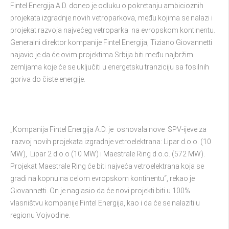
Fintel Energija A.D. doneo je odluku o pokretanju ambicioznih
projekata izgradnje novih vetroparkova, među kojima se nalazi i
projekat razvoja najvećeg vetroparka na evropskom kontinentu.
Generalni direktor kompanije Fintel Energija, Tiziano Giovannetti
najavio je da će ovim projektima Srbija biti među najbržim
zemljama koje će se uključiti u energetsku tranziciju sa fosilnih
goriva do čiste energije.
„Kompanija Fintel Energija A.D. je osnovala nove SPV-ijeve za
razvoj novih projekata izgradnje vetroelektrana: Lipar d.o.o. (10
MW), Lipar 2 d.o.o (10 MW) i Maestralе Ring d.o.o. (572 MW).
Projekat Maestrale Ring će biti najveća vetroelektrana koja se
gradi na kopnu na celom evropskom kontinentu“, rekao je
Giovannetti. On je naglasio da će novi projekti biti u 100%
vlasništvu kompanije Fintel Energija, kao i da će se nalaziti u
regionu Vojvodine.