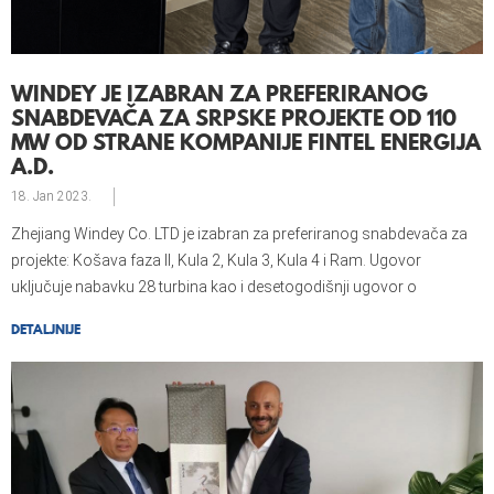
WINDEY JE IZABRAN ZA PREFERIRANOG
SNABDEVAČA ZA SRPSKE PROJEKTE OD 110
MW OD STRANE KOMPANIJE FINTEL ENERGIJA
A.D.
18. Jan
2023.
Zhejiang Windey Co. LTD je izabran za preferiranog snabdevača za
projekte: Košava faza II, Kula 2, Kula 3, Kula 4 i Ram. Ugovor
uključuje nabavku 28 turbina kao i desetogodišnji ugovor o
servisiranju i održavanju.
DETALJNIJE