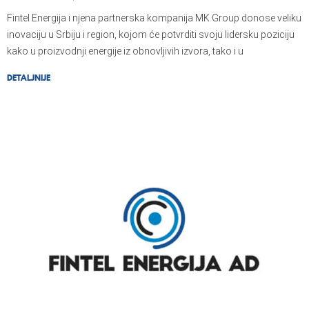
Fintel Energija i njena partnerska kompanija MK Group donose veliku
inovaciju u Srbiju i region, kojom će potvrditi svoju lidersku poziciju
kako u proizvodnji energije iz obnovljivih izvora, tako i u
poljoprivredno-prehrambenom sektoru.
DETALJNIJE