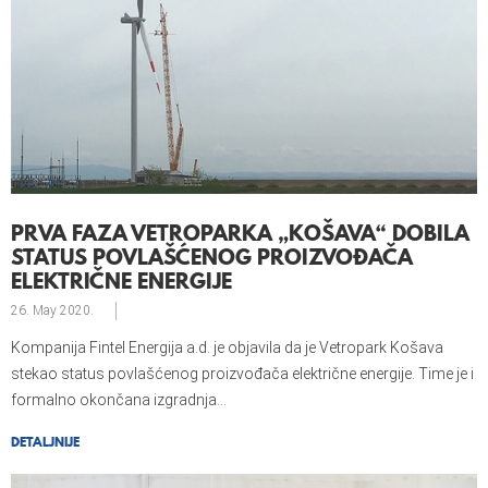
PRVA FAZA VETROPARKA „KOŠAVA“ DOBILA
STATUS POVLAŠĆENOG PROIZVOĐAČA
ELEKTRIČNE ENERGIJE
26. May
2020.
Kompanija Fintel Energija a.d. je objavila da je Vetropark Košava
stekao status povlašćenog proizvođača električne energije. Time je i
formalno okončana izgradnja...
DETALJNIJE