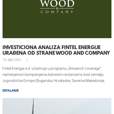
INVESTICIONA ANALIZA FINTEL ENERGIJE
URAĐENA OD STRANE WOOD AND COMPANY
16. Sept
2020.
Fintel Energija a.d. učestvuje u programu „Research coverage“,
namenjenom kompanijama listiranim na berzama šest zemalja
Jugoistočne Evrope (Bugarska, Hrvataska, Severna Makedonija,
Rumunija, Srbija i Slovenija).
DETALJNIJE