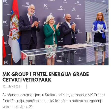
MK GROUP I FINTEL ENERGIJA GRADE
ČETVRTI VETROPARK
12. May
2022.
Svečanom ceremonijom u Štolcu kod Kule, kompanije MK Group i
Fintel Energija zvanično su obeležile početak radova na izgradnji
vetroparka „Kula 2“.