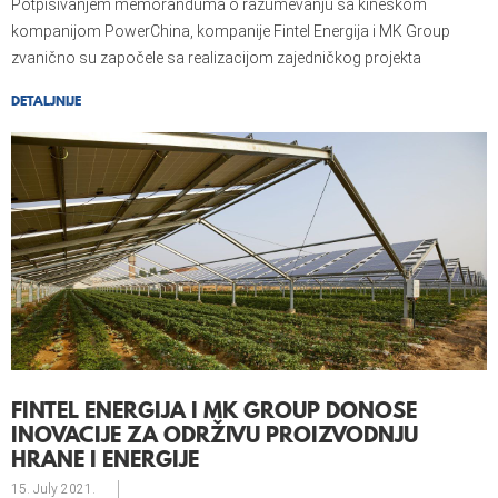
Potpisivanjem memoranduma o razumevanju sa kineskom
kompanijom PowerChina, kompanije Fintel Energija i MK Group
zvanično su započele sa realizacijom zajedničkog projekta
Agrosolar u Kuli.
DETALJNIJE
FINTEL ENERGIJA I MK GROUP DONOSE
INOVACIJE ZA ODRŽIVU PROIZVODNJU
HRANE I ENERGIJE
15. July
2021.