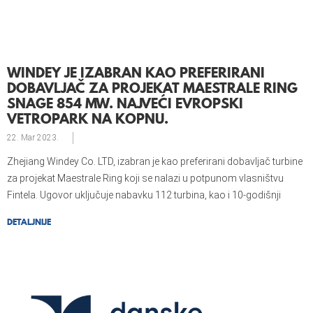
WINDEY JE IZABRAN KAO PREFERIRANI
DOBAVLJAČ ZA PROJEKAT MAESTRALE RING
SNAGE 854 MW. NAJVEĆI EVROPSKI
VETROPARK NA KOPNU.
22. Mar
2023.
Zhejiang Windey Co. LTD, izabran je kao preferirani dobavljač turbine
za projekat Maestrale Ring koji se nalazi u potpunom vlasništvu
Fintela. Ugovor uključuje nabavku 112 turbina, kao i 10-godišnji
ugovor o servisiranju i održavanju.
DETALJNIJE