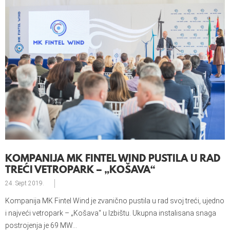
KOMPANIJA MK FINTEL WIND PUSTILA U RAD
TREĆI VETROPARK – „KOŠAVA“
24. Sept
2019.
Kompanija MK Fintel Wind je zvanično pustila u rad svoj treći, ujedno
i najveći vetropark – „Košava“ u Izbištu. Ukupna instalisana snaga
postrojenja je 69 MW...