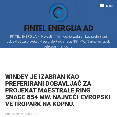
MENI
FINTEL ENERGIJA AD
FINTEL ENERGIJA
Novosti
Windey je izabran kao preferirani
dobavljač za projekat Maestrale Ring snage 854 MW. Najveći evropski
vetropark na kopnu.
WINDEY JE IZABRAN KAO
PREFERIRANI DOBAVLJAČ ZA
PROJEKAT MAESTRALE RING
SNAGE 854 MW. NAJVEĆI EVROPSKI
VETROPARK NA KOPNU.
Published 22. Mar 2023.
|