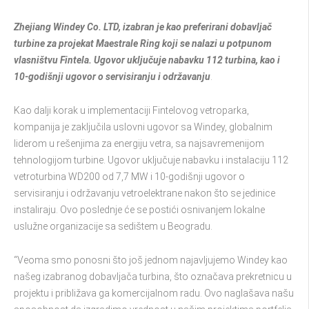
Zhejiang Windey Co. LTD, izabran je kao preferirani dobavljač
turbine za projekat Maestrale Ring koji se nalazi u potpunom
vlasništvu Fintela. Ugovor uključuje nabavku 112 turbina, kao i
10-godišnji ugovor o servisiranju i održavanju
.
Kao dalji korak u implementaciji Fintelovog vetroparka,
kompanija je zaključila uslovni ugovor sa Windey, globalnim
liderom u rešenjima za energiju vetra, sa najsavremenijom
tehnologijom turbine. Ugovor uključuje nabavku i instalaciju 112
vetroturbina WD200 od 7,7 MW i 10-godišnji ugovor o
servisiranju i održavanju vetroelektrane nakon što se jedinice
instaliraju. Ovo poslednje će se postići osnivanjem lokalne
uslužne organizacije sa sedištem u Beogradu.
“Veoma smo ponosni što još jednom najavljujemo Windey kao
našeg izabranog dobavljača turbina, što označava prekretnicu u
projektu i približava ga komercijalnom radu. Ovo naglašava našu