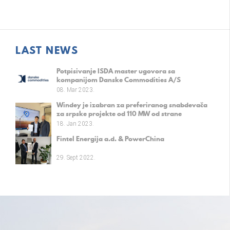
LAST NEWS
Potpisivanje ISDA master ugovora sa
kompanijom Danske Commodities A/S
08. Mar 2023.
Windey je izabran za preferiranog snabdevača
za srpske projekte od 110 MW od strane
kompanije Fintel Energija a.d.
18. Jan 2023.
Fintel Energija a.d. & PowerChina
29. Sept 2022.