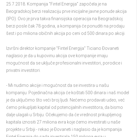
25.7.2018. Kompanija "Fintel Energija" započela je na
Beogradskoj berzi realizaciju prve inicijalne javne ponude akcija
(IPO). Ovo je prva takva finansijska operacija na Beogradskoj
berzi posle čak 78 godina, a kompanija će ponuditi na prodaju
šest i po miliona običnih akcija po ceni od 500 dinara po akciji.
Izvršni direktor kompanije "Fintel Energija" Ticiano Đovaneti
naglasio je da u kupovinu akcija ove kompanije imaju
mogućnost da se uključe profesionalni investitori, porodice i
privatni investitori.
- Mi nudimo akcije i mogućnost da se investira u našu
kompaniju. Pojedinačna akcija će koštati 500 dinara i naš model
je da uključimo što veći broj ljudi. Nećemo prodavati udeo, već
ćemo prikupljati kapital od potencijalnih investitora, da bismo
dalje ulagali u Srbiju. Očekujemo da će vrednost prikupljenog
kapitala iznositi 27 miliona evra koje ćemo investirati u naše
projekte u Srbiji - rekao je Đovaneti i naglasio da je kompanija
Fintel Energija do sada investirala 150 miliona evra u