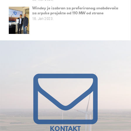
Windey je izabran za preferiranog snabdevača
za srpske projekte od 110 MW od strane
kompanije Fintel Energija a.d.
18. Jan 2023.
KONTAKT