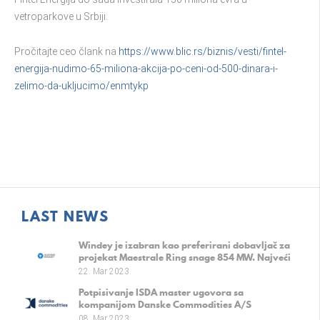
vetroparkove u Srbiji.
Pročitajte ceo člank na
https://www.blic.rs/biznis/vesti/fintel-
energija-nudimo-65-miliona-akcija-po-ceni-od-500-dinara-i-
zelimo-da-ukljucimo/enmtykp
LAST NEWS
Windey je izabran kao preferirani dobavljač za
projekat Maestrale Ring snage 854 MW. Najveći
evropski vetropark na kopnu.
22. Mar 2023.
Potpisivanje ISDA master ugovora sa
kompanijom Danske Commodities A/S
08. Mar 2023.