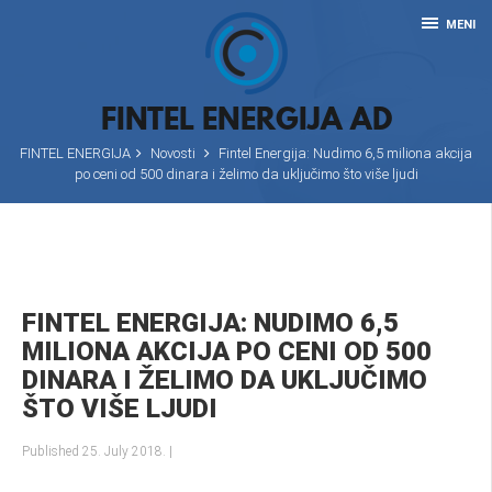
MENI
FINTEL ENERGIJA AD
FINTEL ENERGIJA
Novosti
Fintel Energija: Nudimo 6,5 miliona akcija
po ceni od 500 dinara i želimo da uključimo što više ljudi
FINTEL ENERGIJA: NUDIMO 6,5
MILIONA AKCIJA PO CENI OD 500
DINARA I ŽELIMO DA UKLJUČIMO
ŠTO VIŠE LJUDI
Published 25. July 2018.
|