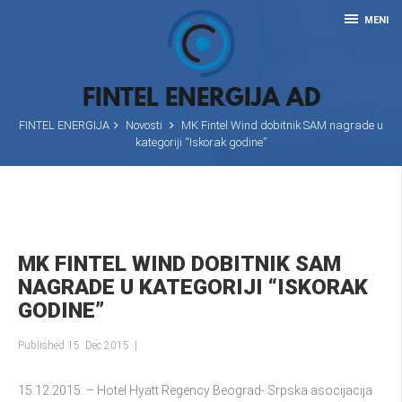
MENI
FINTEL ENERGIJA AD
FINTEL ENERGIJA
Novosti
MK Fintel Wind dobitnik SAM nagrade u
kategoriji “Iskorak godine”
MK FINTEL WIND DOBITNIK SAM
NAGRADE U KATEGORIJI “ISKORAK
GODINE”
Published 15. Dec 2015.
|
15.12.2015. – Hotel Hyatt Regency Beograd- Srpska asocijacija