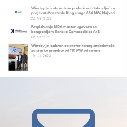
Windey je izabran kao preferirani dobavljač za
projekat Maestrale Ring snage 854 MW. Najveći
evropski vetropark na kopnu.
22. Mar 2023.
Potpisivanje ISDA master ugovora sa
kompanijom Danske Commodities A/S
08. Mar 2023.
Windey je izabran za preferiranog snabdevača
za srpske projekte od 110 MW od strane
kompanije Fintel Energija a.d.
18. Jan 2023.