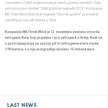
menadžera (SAM) organizovala je četvrtu godinu zaredom Gala
veče povodom dodele "SAM godišnje nagrade 2015". Kompanija
MK Fintel Wind dobtnik je nagrade “Iskorak godine” za projekat
izgradnje prvog vetroparka u Srbiji.
Kompanija MK Fintel Wind je 12. novembra svečano otvorila
vetropark Kula, koji je ujedno i prvi vetropark u Srbiji. Radi se
o postrojenju koje se sastoji od tri vetrogeneratora visine
178 metara, a u čiju je izgradnju uloženo 15 miliona evra.
LAST NEWS