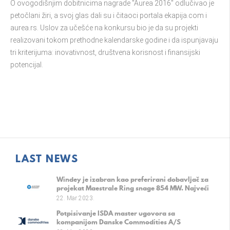
O ovogodišnjim dobitnicima nagrade "Aurea 2016" odlučivao je
petočlani žiri, a svoj glas dali su i čitaoci portala ekapija.com i
aurea.rs. Uslov za učešće na konkursu bio je da su projekti
realizovani tokom prethodne kalendarske godine i da ispunjavaju
tri kriterijuma: inovativnost, društvena korisnost i finansijski
potencijal.
LAST NEWS
Windey je izabran kao preferirani dobavljač za
projekat Maestrale Ring snage 854 MW. Najveći
evropski vetropark na kopnu.
22. Mar 2023.
Potpisivanje ISDA master ugovora sa
kompanijom Danske Commodities A/S