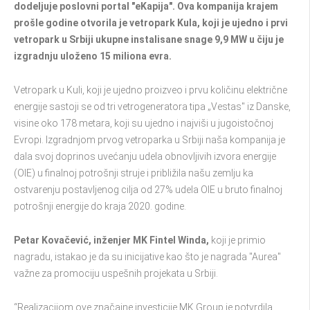
dodeljuje poslovni portal "eKapija". Ova kompanija krajem
prošle godine otvorila je vetropark Kula, koji je ujedno i prvi
vetropark u Srbiji ukupne instalisane snage 9,9 MW u čiju je
izgradnju uloženo 15 miliona evra.
Vetropark u Kuli, koji je ujedno proizveo i prvu količinu električne
energije sastoji se od tri vetrogeneratora tipa „Vestas" iz Danske,
visine oko 178 metara, koji su ujedno i najviši u jugoistočnoj
Evropi. Izgradnjom prvog vetroparka u Srbiji naša kompanija je
dala svoj doprinos uvećanju udela obnovljivih izvora energije
(OIE) u finalnoj potrošnji struje i približila našu zemlju ka
ostvarenju postavljenog cilja od 27% udela OIE u bruto finalnoj
potrošnji energije do kraja 2020. godine.
Petar Kovačević, inženjer MK Fintel Winda,
koji je primio
nagradu, istakao je da su inicijative kao što je nagrada "Aurea"
važne za promociju uspešnih projekata u Srbiji.
“Realizacijom ove značajne investicije MK Group je potvrdila