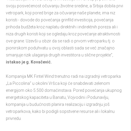
svoju posvećenost očuvanju životne sredine, a Srbija dobila prvi
vetropark, koji pored brige za očuvanje naše planete, ima niz
koristi - dovode do povećanja grinfild investicija, povećanja
prihoda budžeta kroz naplatu direktnih i indirektnih poreza ali i
niza drugih koristi koji se ogledaju kroz povećanje atraktivnosti
ove grane. Uzevši u obzir da se radi o prvom vetroparku tj. o
pionirskom poduhvatu u ovoj oblasti sada se već značajno
smanjuje rizik ulaganja drugih investitora u slične projekte“,
istakao je g. Kovačević.
Kompanija MK Fintel Wind trenutno radi na izgradnji vetroparka
„La Piccolina” u okolini Vršca koji će snabdevati zelenom
energijom oko 5.500 domaćinstava. Pored povećanja ukupnog
energetskog kapaciteta u Banatu, Vojvodini i Podunavlju,
kompanija u budućnosti planira realizaciju i izgradnju još
vetroparkova, kako bi podigli sopstvene resurse ali i lokalnu
privredu.