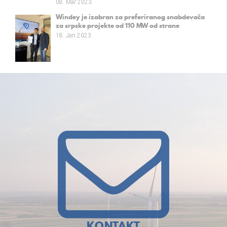
08. Mar 2023.
Windey je izabran za preferiranog snabdevača
za srpske projekte od 110 MW od strane
kompanije Fintel Energija a.d.
18. Jan 2023.
KONTAKT