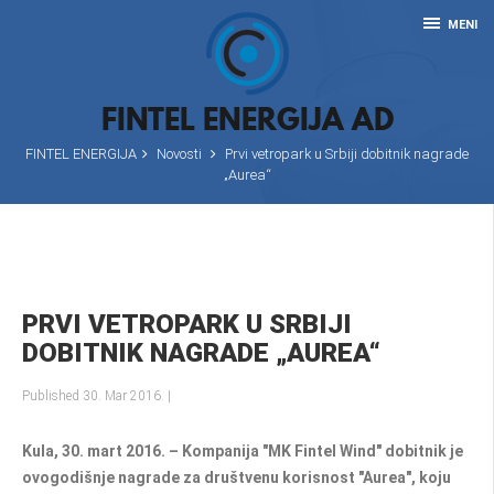
MENI
FINTEL ENERGIJA AD
FINTEL ENERGIJA
Novosti
Prvi vetropark u Srbiji dobitnik nagrade
„Aurea“
PRVI VETROPARK U SRBIJI
DOBITNIK NAGRADE „AUREA“
Published 30. Mar 2016.
|
Kula,
30. mart 2016. – Kompanija "MK Fintel Wind" dobitnik je
ovogodišnje nagrade za društvenu korisnost "Aurea", koju